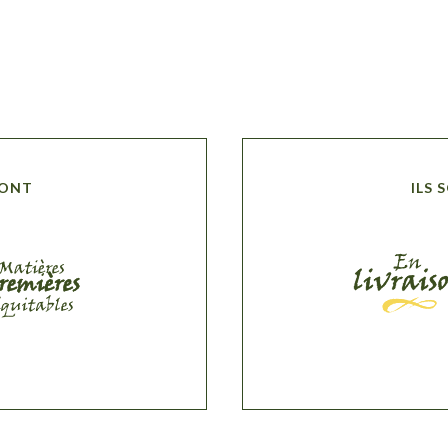
SONT
ILS 