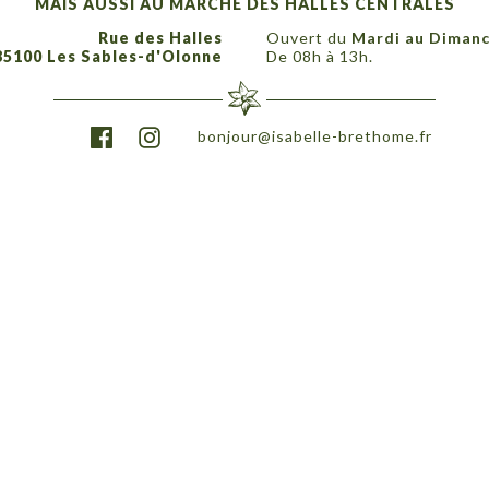
MAIS AUSSI AU MARCHÉ DES HALLES CENTRALES
Rue des Halles
Ouvert du
Mardi au Diman
85100 Les Sables-d'Olonne
De 08h à 13h.
bonjour@isabelle-brethome.fr
RETHOMÉ – FLEURISTE LES SABLES-D'OLONNES.
MENTIONS LÉGALES
| RÉA