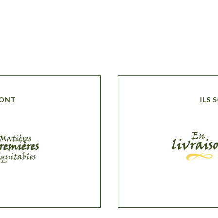
SONT
ILS 